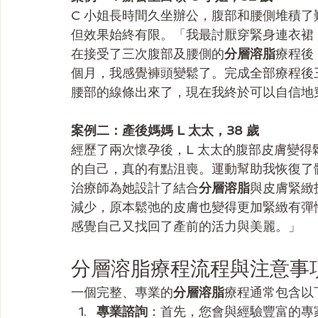
C 小姐長時間久坐辦公，腹部和腰側堆積
但效果始終有限。「我最討厭穿緊身連衣裙
在接受了三次腹部及腰側的
分層溶脂
療程後
個月，我感覺褲頭變鬆了。完成全部療程後三
腰部的線條出來了，現在我終於可以自信地
案例二：產後媽媽 L 太太，38 歲
經歷了兩次懷孕後，L 太太的腹部皮膚變
的自己，真的有點沮喪。運動幫助我恢復了
治療師為她設計了結合
分層溶脂
與皮膚緊緻
減少，原本鬆弛的皮膚也變得更加緊緻有彈
感覺自己又找回了產前的活力與美麗。」
分層溶脂療程流程與注意事
一個完整、專業的
分層溶脂
療程通常包含以
專業諮詢
：首先，您會與經驗豐富的專