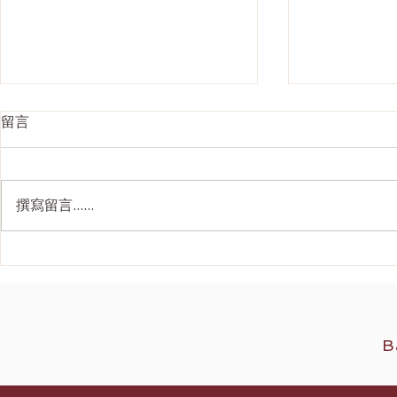
留言
撰寫留言......
Ultherapy Prime 全面解析：
韓國 4D面
二代美版超聲刀如何重新定義
刀抗衰老價
2026 無創提拉
B