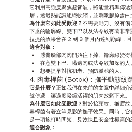
它利用高強度聚焦超音波，將能量精準傳遞到
層，透過熱能讓組織收縮，並刺激膠原蛋白
為什麼它如此受歡迎？
不需要動刀、沒有傷
下垂的輪廓線、雙下巴以及法令紋有著非常
拉提的效果會在 2 到 3 個月內達到巔峰
適合對象：
感覺臉部肉肉開始往下掉、輪廓線變得
在意雙下巴、嘴邊肉或法令紋加深的人
想要提早對抗初老、預防鬆弛的人。
4. 肉毒桿菌 (Botox)：撫平動
它是什麼？
正如我們在先前的文章中詳細介
號傳遞，讓過度緊繃活躍的肌肉放鬆下來。
為什麼它如此受歡迎？
對於抬頭紋、皺眉紋
毒桿菌有著立竿見影的撫平效果。同時，它
是一項施打時間短、見效快且安全性極高的
適合對象：