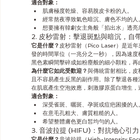
適合對象：
肌膚極度乾燥、容易脫皮卡粉的人。
經常熬夜導致氣色暗沉、膚色不均的人
想要擁有韓劇女主角般「掐出水」透亮
2. 皮秒雷射：擊退斑點與暗沉，自
它是什麼？
皮秒雷射（Pico Laser）
發的時間單位（一兆分之一秒），因為速度
黑色素瞬間擊碎成如粉塵般的細小顆粒，再
為什麼它如此受歡迎？
與傳統雷射相比，皮
且不容易產生反黑的副作用。除了擊退各種
在肌底產生空泡效應，刺激膠原蛋白增生，
適合對象：
深受雀斑、曬斑、孕斑或痘疤困擾的人
在意毛孔粗大、膚質粗糙的人。
希望整體膚色更白皙均勻的人。
3. 音波拉提 (HIFU)：對抗地心
它是什麼？
音波拉提（High-Intensity 