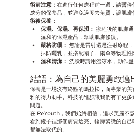
術前注意：
在進行任何療程前一週，請暫停
成分的保養品，並避免過度去角質，讓肌膚
術後保養：
保濕、保濕、再保濕：
 療程後的肌膚
溫和的保濕產品，幫助肌膚修復。
嚴格防曬：
 無論是雷射還是注射療程
抹防曬乳，並搭配帽子、陽傘等物理性
溫和清潔：
 洗臉時請用溫涼水，動作
結語：為自己的美麗勇敢邁
保養是一場沒有終點的馬拉松，而專業的美
雅的得力助手。科技的進步讓我們有了更多
問題。
在 ReYouth，我們始終相信，追求美
看到鏡子裡那個膚質透亮、輪廓緊緻的自己
都無法取代的。