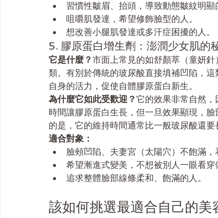
習慣性皺眉、抬頭，導致動態皺紋明顯
咀嚼肌發達，希望修飾臉型的人。
想改善小腿肌發達或多汗症困擾的人。
5. 膠原蛋白增生劑：澎潤少女肌的
它是什麼？
市面上常見的如舒顏萃（童妍針
類。有別於傳統的玻尿酸直接填補凹陷，這
自身的活力，促使自體膠原蛋白新生。
為什麼它如此受歡迎？
它的效果非常自然，
時間讓膠原蛋白生長，但一旦效果顯現，臉
的是，它的維持時間通常比一般玻尿酸還要
適合對象：
臉頰凹陷、夫妻宮（太陽穴）不飽滿，
希望漸進式變美，不想被別人一眼看穿
追求整體臉部線條柔和、飽滿的人。
該如何挑選最適合自己的美