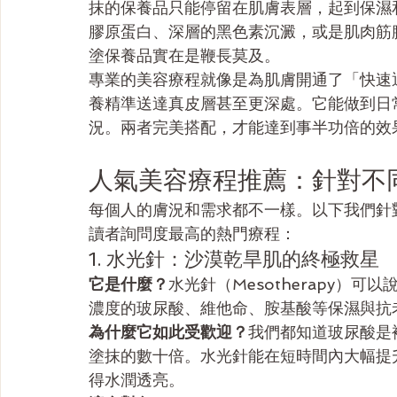
抹的保養品只能停留在肌膚表層，起到保濕
膠原蛋白、深層的黑色素沉澱，或是肌肉筋
塗保養品實在是鞭長莫及。
專業的美容療程就像是為肌膚開通了「快速
養精準送達真皮層甚至更深處。它能做到日
況。兩者完美搭配，才能達到事半功倍的效
人氣美容療程推薦：針對不
每個人的膚況和需求都不一樣。以下我們針對最
讀者詢問度最高的熱門療程：
1. 水光針：沙漠乾旱肌的終極救星
它是什麼？
水光針（Mesotherapy）
濃度的玻尿酸、維他命、胺基酸等保濕與抗
為什麼它如此受歡迎？
我們都知道玻尿酸是
塗抹的數十倍。水光針能在短時間內大幅提
得水潤透亮。