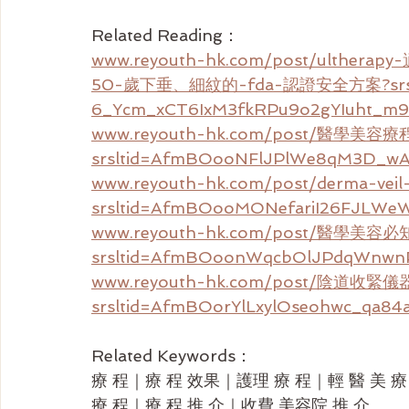
Related Reading：
www.reyouth-hk.com/post/ult
50-歲下垂、細紋的-fda-認證安全方案?srslt
6_Ycm_xCT6IxM3fkRPu9o2gYIuht_m
www.reyouth-hk.com/post/醫學
srsltid=AfmBOooNFlJPlWe8qM3D_w
www.reyouth-hk.com/post/derm
srsltid=AfmBOooMONefariI26FJLWe
www.reyouth-hk.com/post/醫學
srsltid=AfmBOoonWqcbOlJPdqWnwn
www.reyouth-hk.com/post/陰
srsltid=AfmBOorYlLxylOseohwc_qa84
Related Keywords：
療 程｜療 程 效果｜護理 療 程｜輕 醫 美 療｜
療 程｜療 程 推 介｜收費 美容院 推 介