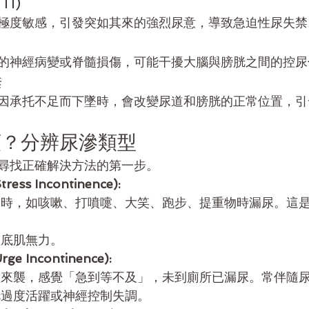
TI)
極度敏感，引發突如其來的強烈尿意，導致急迫性尿失禁
的神經病變或脊髓損傷，可能干擾大腦與膀胱之間的控尿
垂
因承托不足而下墜時，會改變尿道和膀胱的正常位置，引
類？分辨尿滲類型
尋找正確解決方法的第一步。
ss Incontinence):
力時，如咳嗽、打噴嚏、大笑、跑步、提重物時漏尿。這
盆底肌無力。
 Incontinence):
意來襲，感覺「急到等不及」，未到廁所已漏尿。常伴隨
胱過度活躍或神經控制失調。