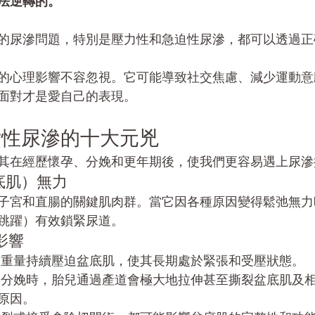
法逆轉的。
的尿滲問題，特別是壓力性和急迫性尿滲，都可以透過正
的心理影響不容忽視。它可能導致社交焦慮、減少運動意
面對才是愛自己的表現。
女性尿滲的十大元兇
其在經歷懷孕、分娩和更年期後，使我們更容易遇上尿滲
盆底肌）無力
子宮和直腸的關鍵肌肉群。當它因各種原因變得鬆弛無力
跳躍）有效鎖緊尿道。
影響
的重量持續壓迫盆底肌，使其長期處於緊張和受壓狀態。
然分娩時，胎兒通過產道會極大地拉伸甚至撕裂盆底肌及
原因。