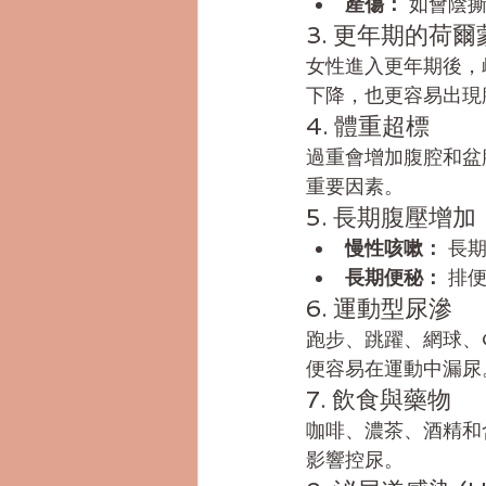
產傷：
 如會陰
3. 更年期的荷
女性進入更年期後，
下降，也更容易出現
4. 體重超標
過重會增加腹腔和盆
重要因素。
5. 長期腹壓增加
慢性咳嗽：
 長
長期便秘：
 排
6. 運動型尿滲
跑步、跳躍、網球、C
便容易在運動中漏尿
7. 飲食與藥物
咖啡、濃茶、酒精和
影響控尿。