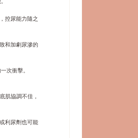
能。
，控尿能力隨之
致和加劇尿滲的
的一次衝擊。
盆底肌協調不佳，
或利尿劑也可能