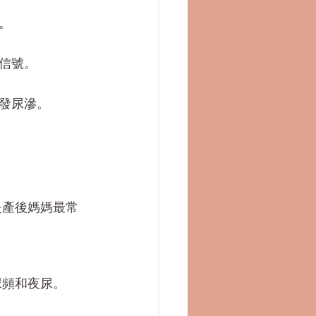
。
信號。
發尿滲。
是產後媽媽最常
尿頻和夜尿。