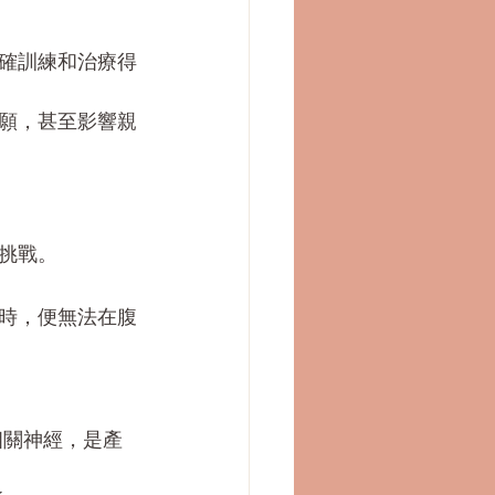
確訓練和治療得
願，甚至影響親
挑戰。
時，便無法在腹
相關神經，是產