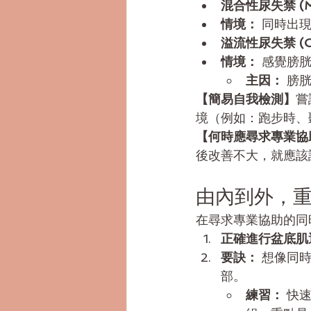
混合性尿失禁 (Mixe
情境：
 同時出
溢流性尿失禁 (Over
情境：
 感覺膀
主因：
 膀
【簡易自我檢測】
嘗
境（例如：跑步時、
【何時應尋求專業協
後改善不大，就應該
由內到外，
在尋求專業協助的同
正確進行盆底肌運
要訣：
 想像同
部。
練習：
 快