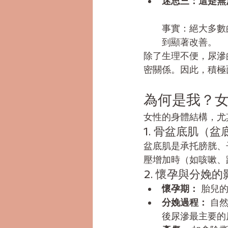
迷思三：這是無
事實：絕大多數
到顯著改善。
除了生理不便，尿滲
密關係。因此，積極
為何是我？
女性的身體結構，尤
1. 骨盆底肌（
盆底肌是承托膀胱、
壓增加時（如咳嗽、
2. 懷孕與分娩的
懷孕期：
 胎兒
分娩過程：
 自
後尿滲最主要的