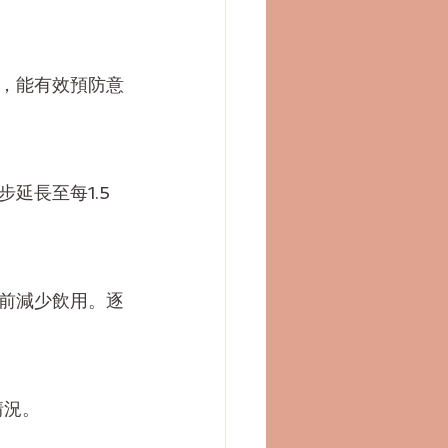
，能有效預防意
延長至每1.5
前減少飲用。逐
情況。