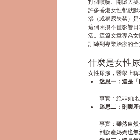
打個噴嚏、開懷大笑
許多香港女性都默默
滲（或稱尿失禁）是
這個困擾不僅影響日
活。這篇文章專為女
訓練到專業治療的全
什麼是女性
女性尿滲，醫學上稱
迷思一：這是「
事實：絕非如此
迷思二：剖腹產
事實：雖然自然
剖腹產媽媽也無