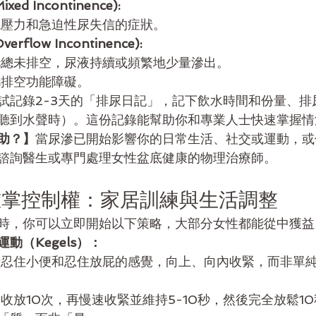
d Incontinence):
現壓力和急迫性尿失信的症狀。
flow Incontinence):
胱總未排空，尿液持續或頻繁地少量滲出。
胱排空功能障礙。
試記錄2-3天的「排尿日記」，記下飲水時間和份量、排
聽到水聲時）。這份記錄能幫助你和專業人士快速掌握情
助？】
當尿滲已開始影響你的日常生活、社交或運動，或
諮詢醫生或專門處理女性盆底健康的物理治療師。
重掌控制權：家居訓練與生活調整
時，你可以立即開始以下策略，大部分女性都能從中獲益
動（Kegels）：
時忍住小便和忍住放屁的感覺，向上、向內收緊，而非單
速收放10次，再慢速收緊並維持5-10秒，然後完全放鬆1