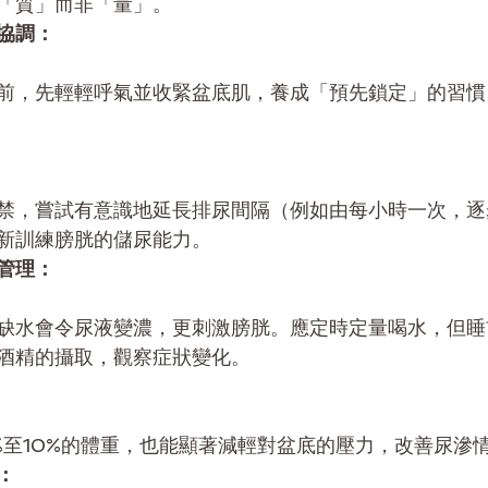
「質」而非「量」。
協調：
前，先輕輕呼氣並收緊盆底肌，養成「預先鎖定」的習慣
禁，嘗試有意識地延長排尿間隔（例如由每小時一次，逐步
新訓練膀胱的儲尿能力。
管理：
缺水會令尿液變濃，更刺激膀胱。應定時定量喝水，但睡
酒精的攝取，觀察症狀變化。
%至10%的體重，也能顯著減輕對盆底的壓力，改善尿滲
：