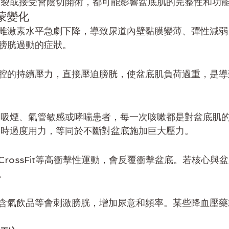
撕裂或接受會陰切開術，都可能影響盆底肌的完整性和功
爾蒙變化
雌激素水平急劇下降，導致尿道內壁黏膜變薄、彈性減弱
膀胱過動的症狀。
腔的持續壓力，直接壓迫膀胱，使盆底肌負荷過重，是導
期吸煙、氣管敏感或哮喘患者，每一次咳嗽都是對盆底肌
便時過度用力，等同於不斷對盆底施加巨大壓力。
rossFit等高衝擊性運動，會反覆衝擊盆底。若核心與
。
含氣飲品等會刺激膀胱，增加尿意和頻率。某些降血壓藥