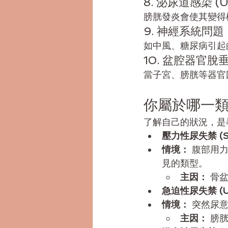
8. 泌尿道感染 (U
膀胱發炎會使其變得
9. 神經系統問題
如中風、糖尿病引起
10. 盆腔器官脫
當子宮、膀胱等器官
你屬於哪一
了解自己的狀況，是
壓力性尿失禁 (Stre
情境：
 腹部用
見的類型。
主因：
 骨
急迫性尿失禁 (Urge
情境：
 突然尿
主因：
 膀