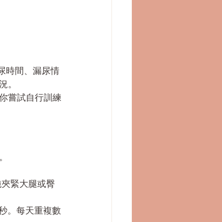
尿時間、漏尿情
況。
你嘗試自行訓練
。
純夾緊大腿或臀
0秒。每天重複數