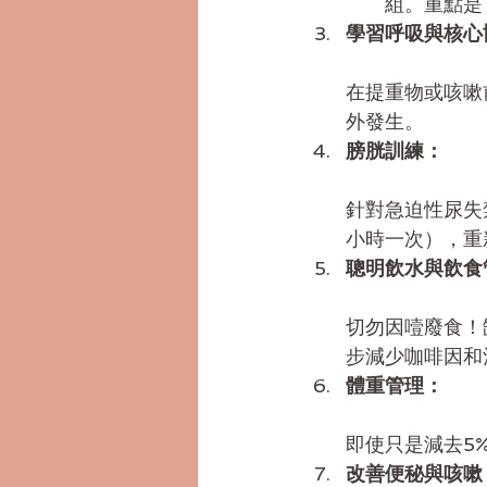
組。重點是
學習呼吸與核心
在提重物或咳嗽
外發生。
膀胱訓練：
針對急迫性尿失
小時一次），重
聰明飲水與飲食
切勿因噎廢食！
步減少咖啡因和
體重管理：
即使只是減去5
改善便秘與咳嗽