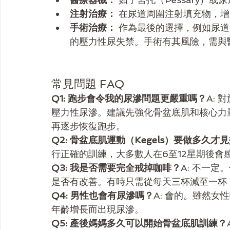
注射治療：
 在尿道周圍注射填充物，
手術治療：
 作為最後的選擇，例如尿道
的壓力性尿失禁。手術有其風險，需與
常見問題 FAQ
Q1: 跑步會令我的尿滲問題更嚴重嗎？
A:
壓力性尿滲。建議先強化骨盆底肌和核心力
再逐步恢復跑步。
Q2: 骨盆底肌運動（Kegels）要做多久才
行正確的訓練，大多數人在6至12星期後會
Q3: 我是否需要完全戒掉咖啡？
A: 不一
是否有改善。有時只需從每天三杯減至一杯
Q4: 男性也會有尿滲嗎？
A: 會的。雖然
年齡增長而出現尿滲。
Q5: 產後媽媽多久可以開始骨盆底肌訓練？