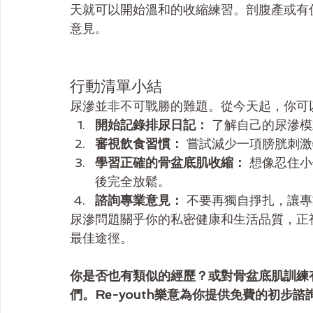
天就可以開始溫和的收縮練習。剖腹產或有
意見。
行動清單小結
尿滲並非不可戰勝的難題。從今天起，你可
開始記錄排尿日記：
 了解自己的尿滲
審視飲食習慣：
 嘗試減少一項膀胱刺
學習正確的骨盆底肌收縮：
 想像忍住
後完全放鬆。
諮詢專業意見：
 不要再獨自掙扎，讓
尿滲問題關乎你的私密健康和生活品質，正
最佳途徑。
你是否也有類似的經歷？或對骨盆底肌訓練
們。Re-youth樂意為你提供免費的初步