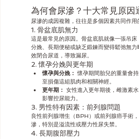
為何會尿滲？十大常見原因
尿滲的成因複雜，往往是多個因素共同作用
1. 骨盆底肌無力
這是最常見的原因。骨盆底肌就像一張吊床
分娩、長期便秘或缺乏鍛鍊而變得鬆弛無力
效閉合尿道，導致漏尿。
2. 懷孕分娩與更年期
懷孕與分娩：
 懷孕期間胎兒的重量會
至損傷這組肌肉和相關神經。
更年期：
 女性進入更年期後，雌激素
影響控尿能力。
3. 男性特有因素：前列腺問題
良性前列腺增生（BPH）或前列腺癌手術
滲，特別是溢流性或壓力性尿失禁。
4. 長期腹部壓力