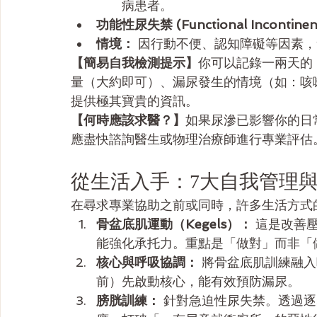
病患者。
功能性尿失禁 (Functional Incontinenc
情境：
 因行動不便、認知障礙等因素
【簡易自我檢測提示】
你可以記錄一兩天的
量（大約即可）、漏尿發生的情境（如：咳
提供極其寶貴的資訊。
【何時應該求醫？】
如果尿滲已影響你的日
應盡快諮詢醫生或物理治療師進行專業評估
從生活入手：7大自我管理
在尋求專業協助之前或同時，許多生活方式
骨盆底肌運動（Kegels）：
 這是改善
能強化承托力。重點是「做對」而非「
核心與呼吸協調：
 將骨盆底肌訓練融
前）先啟動核心，能有效預防漏尿。
膀胱訓練：
 針對急迫性尿失禁。透過