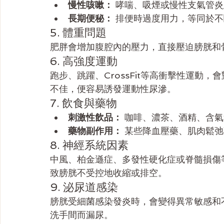
慢性咳嗽：
 哮喘、吸煙或慢性支氣管
長期便秘：
 排便時過度用力，等同於
5. 體重問題
肥胖會增加腹腔內的壓力，直接壓迫膀胱和
6. 高強度運動
跑步、跳躍、CrossFit等高衝擊性運動
不佳，便容易誘發運動性尿滲。
7. 飲食與藥物
刺激性飲品：
 咖啡、濃茶、酒精、含
藥物副作用：
 某些降血壓藥、肌肉鬆
8. 神經系統因素
中風、柏金遜症、多發性硬化症或脊髓損傷
致膀胱不受控地收縮或排空。
9. 泌尿道感染
膀胱受細菌感染發炎時，會變得異常敏感和
洗手間而漏尿。