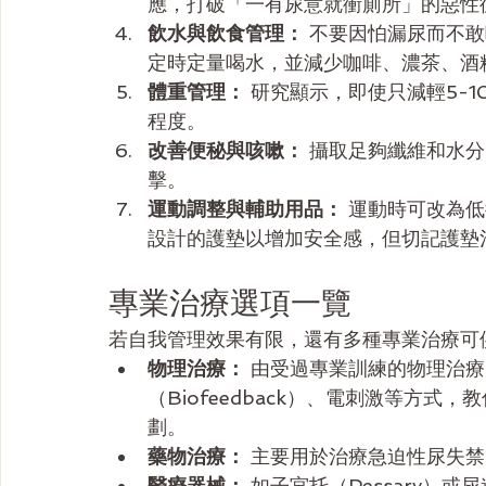
應，打破「一有尿意就衝廁所」的惡性
飲水與飲食管理：
 不要因怕漏尿而不
定時定量喝水，並減少咖啡、濃茶、酒
體重管理：
 研究顯示，即使只減輕5-
程度。
改善便秘與咳嗽：
 攝取足夠纖維和水
擊。
運動調整與輔助用品：
 運動時可改為
設計的護墊以增加安全感，但切記護墊
專業治療選項一覽
若自我管理效果有限，還有多種專業治療可
物理治療：
 由受過專業訓練的物理治
（Biofeedback）、電刺激等方
劃。
藥物治療：
 主要用於治療急迫性尿失
醫療器械：
 如子宮托（Pessary