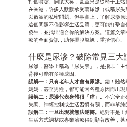
打個噴嚏、開懷大笑，甚至只是從椅子上站
在香港，許多人默默承受著尿滲（或稱尿失
以啟齒的私密問題。但事實上，了解尿滲原
這個問題不僅影響生活品質，更可能打擊自
發生，並找出適合你的解決方案。這篇文章
療的全面資訊，助你擺脫尷尬，重拾信心。
什麼是尿滲？破除常見三大
尿滲，醫學上稱為「尿失禁」，是指非自主
背後可能有多種成因。
誤解一：只有老年人才會有尿滲。
錯！雖然
媽媽，甚至男性，都可能因各種原因而出現
誤解二：尿滲代表身體很「虛」。
不完全正
失調、神經控制或生活習慣有關，而非單純
誤解三：一旦出現就無法逆轉。
絕對不是！
生活方式調整或專業治療得到顯著改善，甚