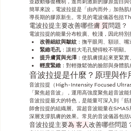
並啟動修復機制，進而刺激新的膠原蛋白與
簡單來說，電波拉提是「由內而外」加熱肌
導長期的膠原新生。常見的電波儀器包括The
電波拉提主要改善哪些
膚 質
問題？
電波拉提的能量分布較廣、較淺，因此特別
改善細紋與皺紋
：撫平眼周、額頭、嘴
緊緻毛孔
：讓粗大毛孔變得較不明顯。
提升膚質與光澤
：使肌膚摸起來更緊實
輕度緊緻
：對輕微鬆弛的臉部與身體肌
音波拉提是什麼？原理與作
音波拉提（High-Intensity Focused
「聚焦超音波」，運用高強度聚焦超音波能
音波拉提最大的特色，是能量可深入到「筋
師會拉提的組織層。當超音波能量在SMA
深層支撐肌膚的效果。常見的音波儀器包括Ul
音波拉提主要
為 客人
改善哪些問題