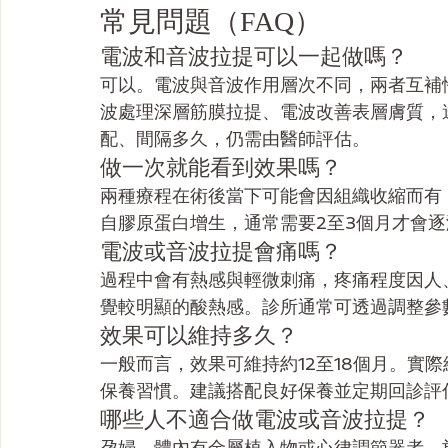
常見問題（FAQ）
電波和音波拉提可以一起做嗎？
可以。電波與音波作用層次不同，兩者互補
波處理深層筋膜拉提、電波改善表層膚質，
配、間隔多久，仍需由醫師評估。
做一次就能看到效果嗎？
兩種療程在術後當下可能會因組織收縮而有
自膠原蛋白增生，通常需要2至3個月才會
電波或音波拉提會痛嗎？
過程中會有熱感與輕微刺痛，疼痛程度因人
覺較明顯的酸熱感。診所通常可透過調整參
效果可以維持多久？
一般而言，效果可維持約12至18個月。實
保養習慣。建議搭配良好保養並定期回診評
哪些人不適合做電波或音波拉提？
孕婦、體內有金屬植入物或心律調節器者、