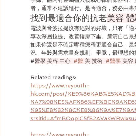
者，通常不建議進行。是否適合，務必由專
找到最適合你的抗老
美容 體
電波與音波拉提沒有絕對的好壞，只有「適
專攻深層拉提、改善輪廓下垂。釐清自己最
如果你還是不確定哪種療程更適合自己，最
況、年齡與需求量身規劃。畢竟，最理想的
#
醫學 美容 中心  
#醫
 美 技術  
#醫學
 美容
Related readings:
https://www.reyouth-
hk.com/post/%E9%86%AB%E5%AD%
%A7%98%E5%AF%86%EF%BC%9A%E
%95%E8%82%8C%E8%86%9A%E7%9A
srsltid=AfmBOoplC5f82AVakWRwixsu
https://www.reyouth-