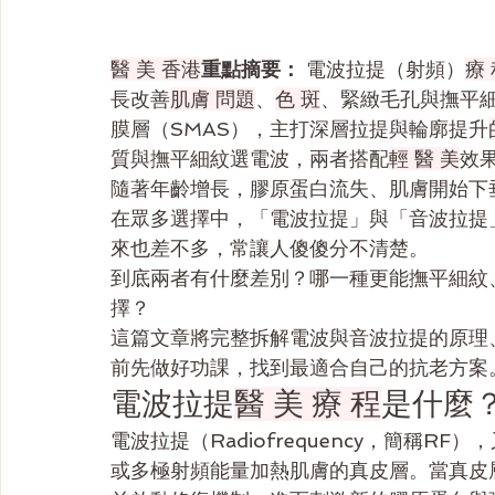
醫 美 香港
重點摘要：
 電波拉提（射頻）
療
長改善
肌膚 問題
、
色 斑
、緊緻毛孔與撫平
膜層（SMAS），主打深層拉提與輪廓提升
質與撫平細紋選電波，兩者搭配
輕 醫 美
效
隨著年齡增長，膠原蛋白流失、肌膚開始下
在眾多選擇中，「電波拉提」與「音波拉提
來也差不多，常讓人傻傻分不清楚。
到底兩者有什麼差別？哪一種更能撫平細紋
擇？
這篇文章將完整拆解電波與音波拉提的原理
前先做好功課，找到最適合自己的抗老方案
電波拉提
醫 美 療 程
是什麼
電波拉提（Radiofrequency，簡稱
或多極射頻能量加熱肌膚的真皮層。當真皮層