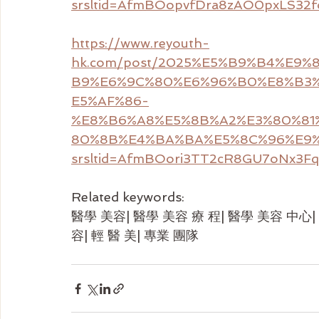
srsltid=AfmBOopvfDra8zAO0pxLS3
https://www.reyouth-
hk.com/post/2025%E5%B9%B4%E9
B9%E6%9C%80%E6%96%B0%E8%B3
E5%AF%86-
%E8%B6%A8%E5%8B%A2%E3%80%81
80%8B%E4%BA%BA%E5%8C%96%E9%
srsltid=AfmBOori3TT2cR8GU7oNx3Fq
Related keywords:
醫學 美容| 醫學 美容 療 程| 醫學 美容 中心| 
容| 輕 醫 美| 專業 團隊