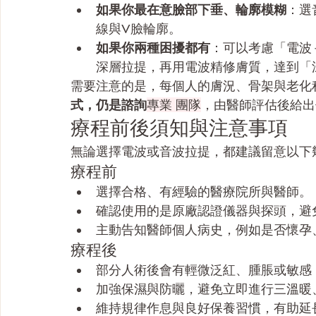
如果你最在意臉部下垂、輪廓模糊
：選
線與V臉輪廓。
如果你兩種困擾都有
：可以考慮「電波
深層拉提，再用電波精修膚質，達到「
需要注意的是，每個人的膚況、骨架與老化
式，仍是諮詢
專業 團隊
，由醫師評估後給出
療程前後須知與注意事項
無論選擇電波或音波拉提，都建議留意以下
療程前
選擇合格、有經驗的醫療院所與醫師。
確認使用的是原廠認證儀器與探頭，避
主動告知醫師個人病史，例如是否懷孕
療程後
部分人術後會有輕微泛紅、腫脹或敏感
加強保濕與防曬，避免立即進行三溫暖
維持規律作息與良好保養習慣，有助延