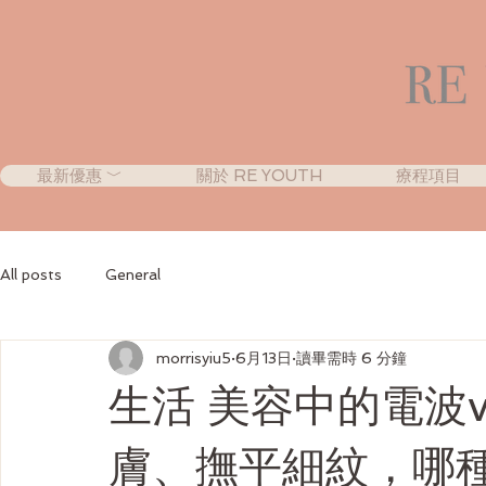
最新優惠 ﹀
關於 RE YOUTH
療程項目
All posts
General
morrisyiu5
6月13日
讀畢需時 6 分鐘
生活 美容中的電波
膚、撫平細紋，哪種