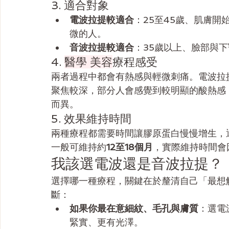
3. 適合對象
電波拉提較適合
：25至45歲、肌膚
微的人。
音波拉提較適合
：35歲以上、臉部與
4. 
醫學 美容
療程感受
兩者過程中都會有熱感與輕微刺痛。電波拉
聚焦較深，部分人會感覺到較明顯的酸熱感
而異。
5. 效果維持時間
兩種療程都需要時間讓膠原蛋白慢慢增生，
一般可維持約
12至18個月
，實際維持時間會
我該選電波還是音波拉提？
選擇哪一種療程，關鍵在於釐清自己「最想
斷：
如果你最在意細紋、毛孔與膚質
：選電
緊實、更有光澤。