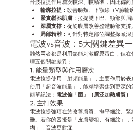
音波拉提作用層次較深、較精準，因此偏向
輪廓拉提
：改善臉頰、下顎線（V臉輪
緊實鬆弛肌膚
：拉提雙下巴、頸部與眉
深層支撐
：從筋膜層改善整體臉部支撐
局部精雕
：可針對特定部位調整探頭深
電波vs音波：5大關鍵差異
雖然兩者都是利用熱能刺激膠原蛋白，但在
理五個關鍵差異：
1. 能量類型與作用層次
電波拉提使用「射頻能量」，主要作用於表
使用「超音波能量」，能精準聚焦到更深的筋
簡單記法：
電波偏「面」（廣泛加熱膚質）
2. 主打效果
電波拉提強項在於改善膚質、撫平細紋、緊
垂。若你的困擾是「皮膚變粗、有細紋」，
糊」，音波更對症。