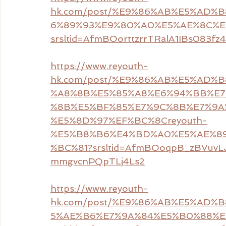
hk.com/post/%E9%86%AB%E5%AD%
6%89%93%E9%80%A0%E5%AE%8C%E
srsltid=AfmBOorttzrrTRalA1IBs083fz
https://www.reyouth-
hk.com/post/%E9%86%AB%E5%AD%
%A8%8B%E5%85%A8%E6%94%BB%E7
%8B%E5%BF%85%E7%9C%8B%E7%9A
%E5%8D%97%EF%BC%8Creyouth-
%E5%B8%B6%E4%BD%A0%E5%AE%89
%BC%81?srsltid=AfmBOoqpB_zBVuvL
mmgvcnPQpTLj4Ls2
https://www.reyouth-
hk.com/post/%E9%86%AB%E5%AD%
5%AE%B6%E7%9A%84%E5%B0%88%