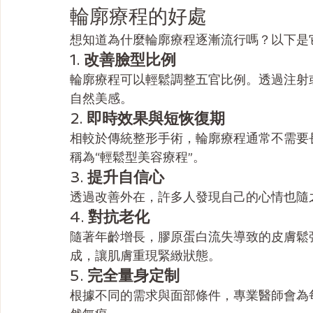
輪廓療程的好處
想知道為什麼輪廓療程逐漸流行嗎？以下是
1. 
改善臉型比例
輪廓療程可以輕鬆調整五官比例。透過注射
自然美感。
2. 
即時效果與短恢復期
相較於傳統整形手術，輪廓療程通常不需要
稱為“輕鬆型美容療程”。
3. 
提升自信心
透過改善外在，許多人發現自己的心情也隨
4. 
對抗老化
隨著年齡增長，膠原蛋白流失導致的皮膚鬆
成，讓肌膚重現緊緻狀態。
5. 
完全量身定制
根據不同的需求與面部條件，專業醫師會為