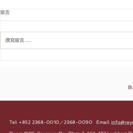
留言
撰寫留言......
Ultherapy Prime 全面解析：
韓國 4D面
二代美版超聲刀如何重新定義
刀抗衰老價
2026 無創提拉
B
Tel: +852 2368-0010／2368-0090 Email:
info@rey