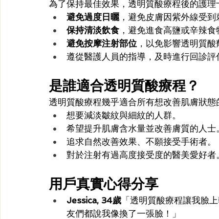
為了保持最佳效果，透明質酸療程後的護理
避免過度日曬
，避免皮膚因紫外線受到
保持清淡飲食
，避免進食高鹽或辛辣食
避免按摩注射部位
，以免影響透明質酸
遵從醫護人員的指導，及時進行回診評
是誰適合透明質酸療程？
透明質酸療程幾乎適合所有想改善肌膚狀態
想要減淡皺紋與細紋的人群。
希望提升肌膚含水量並改善膚質的人士
追求自然改善效果、不願接受手術者。
對於注射有過高度接受度的醫美愛好者
用戶真實心得分享
Jessica, 34歲
「透明質酸療程讓我臉上
友們都說我像換了一張臉！」