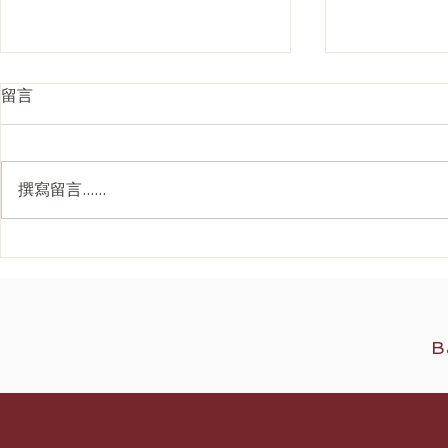
留言
撰寫留言......
Ultherapy Prime 全面解析：
韓國 4D面
二代美版超聲刀如何重新定義
刀抗衰老價
2026 無創提拉
B