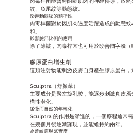
肉毒桿菌能暫時阻斷肌肉的神經傳導，放鬆
紋、魚尾紋等動態紋。
改善動態紋的精準性
肉毒桿菌對於因肌肉過度活躍造成的動態紋
和。
影響臉部比例的應用
除了除皺，肉毒桿菌也可用於改善國字臉（
膠原蛋白增生劑
這類注射物能刺激皮膚自身產生膠原蛋白，
Sculptra（舒顏萃）
主要成分是聚左旋乳酸，能逐步刺激真皮層
構性老化。
緩慢而自然的年輕化
Sculptra 的作用是漸進的，一個療程
在幾個月後逐漸顯現，並能維持約兩年。
改善輪廓與緊實度