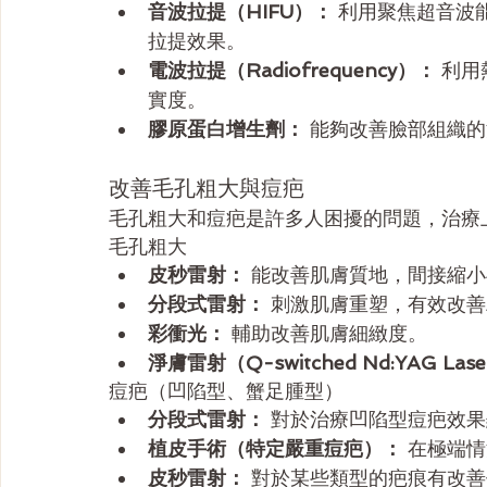
音波拉提（HIFU）：
 利用聚焦超音波
拉提效果。
電波拉提（Radiofrequency）：
 利
實度。
膠原蛋白增生劑：
 能夠改善臉部組織
改善毛孔粗大與痘疤
毛孔粗大和痘疤是許多人困擾的問題，治療
毛孔粗大
皮秒雷射：
 能改善肌膚質地，間接縮
分段式雷射：
 刺激肌膚重塑，有效改
彩衝光：
 輔助改善肌膚細緻度。
淨膚雷射（Q-switched Nd:YAG Las
痘疤（凹陷型、蟹足腫型）
分段式雷射：
 對於治療凹陷型痘疤效
植皮手術（特定嚴重痘疤）：
 在極端
皮秒雷射：
 對於某些類型的疤痕有改