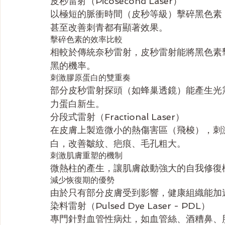
皮秒雷射（Picosecond Laser）
以極短的脈衝時間（皮秒等級）擊碎黑色素
甚至改善刺青都有顯著效果。
擊碎色素的效率比較
相較於傳統奈秒雷射，皮秒雷射能將黑色素
黑的機率。
刺激膠原蛋白的雙重奏
部分皮秒雷射探頭（如蜂巢透鏡）能產生光
力蛋白新生。
分段式雷射（Fractional Laser）
在皮膚上製造微小的熱傷害區（飛梭），刺
白，改善皺紋、疤痕、毛孔粗大。
刺激肌膚重塑的機制
微熱柱的產生，讓肌膚啟動強大的自我修復
減少恢復期的優勢
由於只有部分皮膚受到影響，健康組織能加
染料雷射（Pulsed Dye Laser - PDL）
專門針對血管性病灶，如血管絲、酒糟鼻、