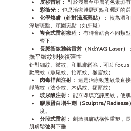
皮秒雷射：
 對於淺層至中層的色素斑
彩衝光：
 也是治療淺層斑點和曬斑的
化學煥膚（針對淺層斑點）：
 較為溫
深層斑點、頑固斑點（如肝斑）
複合式雷射療程：
 有時會結合不同類
齊下。
長脈衝釹雅鉻雷射（Nd:YAG Laser）
撫平皺紋與恢復彈性
針對細紋、皺紋、和肌膚鬆弛，可以 focu
動態紋（魚尾紋、抬頭紋、皺眉紋）
肉毒桿菌注射：
 這是治療動態紋最直
靜態紋（法令紋、木偶紋、額頭紋）
玻尿酸注射：
 能立即填充靜態紋，使
膠原蛋白增生劑（Sculptra/Radiess
度。
分段式雷射：
 刺激肌膚結構性重塑，
肌膚鬆弛與下垂