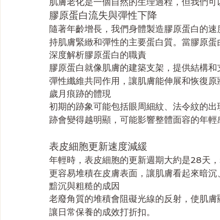
肌膚老化是一個自然的生理過程，但我們可
膠原蛋白流失與彈性下降
隨著年齡增長，我們身體製造膠原蛋白的速
持肌膚緊緻和彈性的主要蛋白質。當膠原蛋
深度解析膠原蛋白的職責
膠原蛋白就像肌膚的建築支架，提供結構和
彈性纖維共同作用，讓肌膚能伸展和恢復原
歲月痕跡的體現
初期的跡象可能包括眼周細紋、法令紋的出
跡會變得越明顯，可能影響整體面容的年輕
表皮細胞更新速度減緩
年輕時，表皮細胞的更新週期大約是28天
更容易堆積在皮膚表面，讓肌膚看起來暗沉
黯沉與粗糙的成因
老廢角質的堆積會阻礙光線的反射，使肌膚
讓日常保養的成效打折扣。