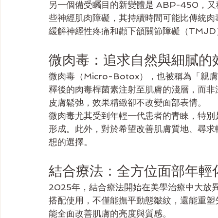
另一個備受矚目的新變體是 ABP-450，又
些神經肌肉障礙，其持續時間可能比傳統肉毒
緩解神經性疼痛和顳下頜關節障礙（TMJ
微肉毒：追求自然與細膩的
微肉毒（Micro-Botox），也被稱為
釋後的肉毒桿菌素注射至肌膚的淺層，而非
皮膚鬆弛，效果精緻卻不改變面部表情。
微肉毒尤其受到年輕一代患者的青睞，特別
形成。此外，對於希望改善肌膚質地、尋求
想的選擇。
結合療法：全方位面部年輕
2025年，結合療法開始在美學治療中大
搭配使用，不僅能撫平動態皺紋，還能重塑
能全面改善肌膚的亮度與質感。