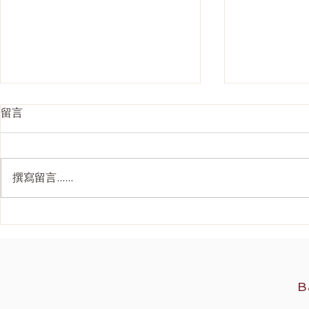
留言
撰寫留言......
Ultherapy Prime 全面解析：
韓國 4D面
二代美版超聲刀如何重新定義
刀抗衰老價
2026 無創提拉
B