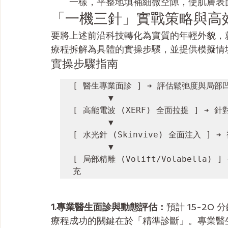
一樣，平整地填補細微空隙，使肌膚表
「一機三針」實戰策略與高
要將上述前沿科技轉化為實質的年輕外貌，
療程拆解為具體的實操步驟，並提供模擬情
實操步驟指南
[ 醫生專業面診 ] ➔ 評估鬆弛度與局部
       ▼

[ 高能電波 (XERF) 全面拉提 ] ➔
       ▼

[ 水光針 (Skinvive) 全面注入 ]
       ▼

[ 局部精雕 (Volift/Volabell
1.專業醫生面診與動態評估：
預計 15-20 
療程成功的關鍵在於「精準診斷」。專業醫