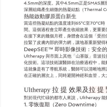
4.5mm的深度。其中4.5mm正是SMA
深層組織產生細微的熱凝結點（Thermal Coagul
熱能啟動膠原蛋白新生
當這些熱凝結點的溫度達到65°C至70°
間。這個過程會立即產生收縮效果，更重要
在接下來的幾個月裡，身體會在這個「受控
拉緊了皮膚內部的彈力網，讓地基重新變得
DeepSEE™ 即時影像技術：安全
Ultherapy 與市面上其他「山寨版」音波
化技術。這項技術讓醫師在治療過程中，能
這就像是有了導航系統，醫師可以清晰地辨
在正確的層次上，同時避開神經和血管，大
Ultherapy 拉 提 效果及
拉 提 
對於現代忙碌的都市人來說，Ultherap
1. 零恢復期（Zero Downtime）