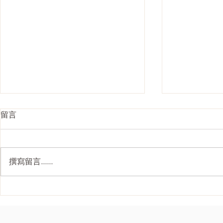
留言
撰寫留言......
Ultherapy Prime 全面解析：
韓國 4D面
二代美版超聲刀如何重新定義
刀抗衰老價
2026 無創提拉