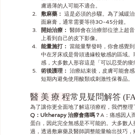
膚過薄的人可能不適合。
敷麻藥：
 這是必須的步驟。為了減緩
面麻膏，通常需要等待30-45分鐘。
開始治療：
 醫師會在治療部位塗上超
上看到自己的皮下影像。
能量施打：
 當能量擊發時，你會感覺
中在牙床或是骨頭邊緣較敏感的區域。
感，大多數人形容這是「可以忍受的痠
術後護理：
 治療結束後，皮膚可能會
短期內避免使用酸類或刺激性保養品。
醫 美 療 程
常見疑問解答 (FA
為了讓你更全面地了解這項療程，我們整理
Q：Ultherapy 治療會痛嗎？
A：痛感因人
蛋白，因此完全無感是不可能的。大多數人
過，透過敷麻藥及醫師調整能量輸出技巧，