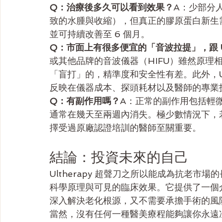
Q：治療後多久可以看到效果？
A：少部分
致的水腫與收縮），但真正的膠原蛋白新生需
並可持續改善至 6 個月。
Q：市面上有很多便宜的「音波拉提」，跟 Ult
或其他品牌的音波儀器（HIFU）雖然原理相
「盲打」的，精準度和安全性有差。此外，Ul
反映在儀器成本、探頭耗材以及醫師的專業
Q：有副作用嗎？
A：正常的副作用包括輕
通常在幾天至兩週內消失。極少數情況下，
擇受過原廠認證培訓的醫師至關重要。
結論：投資未來的自己
Ultherapy 超聲刀之所以能成為抗老
科學原理與可見的臨床效果。它提供了一個
深入解決老化根源，又不需要承擔手術的風
當然，沒有任何一種醫美療程能夠讓你永遠凍齡