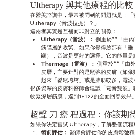
Ultherapy 與其他療程的比較
在醫美諮詢中，最常被問到的問題就是：「我該
Ultherapy（音波拉提）？」
這兩者其實是互補而非對立的關係：
Ultherapy（音波）：
 側重於**「由
筋膜層的收緊。如果你覺得臉部有「垂
顯），音波是更好的選擇。它的能量是
Thermage（電波）：
 側重於**「
皮層，主要針對的是鬆弛的皮膚（如像
起來「鬆鬆垮垮」或是脂肪較多，電波
很多資深的皮膚科醫師會建議「電音雙波」
收緊深層筋膜，達到1+1>2的全面回春效果
超聲 刀 療 程過程：你該期
如果你決定嘗試 Ultherapy，了解整個
術前評估：
 醫師會評估你的皮膚鬆弛