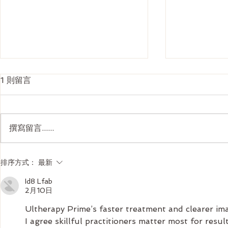
1 則留言
撰寫留言......
Ultherapy Prime 全面解析：
韓國 4D面
排序方式：
最新
二代美版超聲刀如何重新定義
刀抗衰老價
Id8 Lfab
2026 無創提拉
2月10日
Ultherapy Prime’s faster treatment and clearer im
I agree skillful practitioners matter most for result