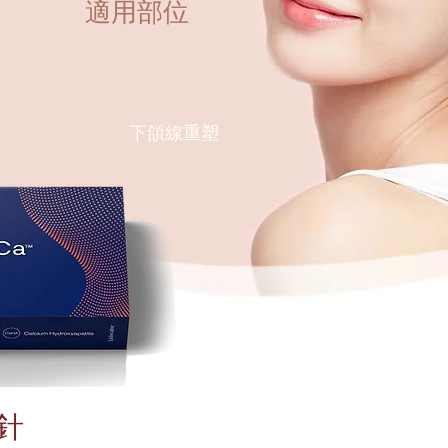
​適用部位
​下頜線重塑
神針