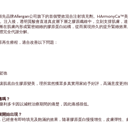
領先品牌Allergan公司旗下的首個雙效混合注射填充劑。HArmonyCa
質酸。注入後，透明質酸會直達真皮層下層之膠原纖維中，立刻支撐肌膚，
在肌膚內形成緊密細緻的膠原蛋白結構，從而展現持久的提升緊緻效果。重
體完全代謝分解。
激膠原再生療程，適合改善以下問題：
鬆弛
讓肌底自生膠原變美，理所當然獲眾多真實用家給予好評，高滿意度更持
痛嗎？
%麻醉藥利多卡因以減輕治療期間的痛楚，因此痛感很低。
時候開始出現？
當下，已經會有即時填充及飽滿的效果，隨著膠原蛋白慢慢增生，皮膚彈性