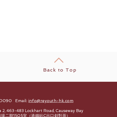
Back to Top
-0090 Email:
info@reyouth-hk.com
 2, 463-483 Lockhart Road, Causeway Bay
廣場二期1505室（港鐵站C出口斜對面）