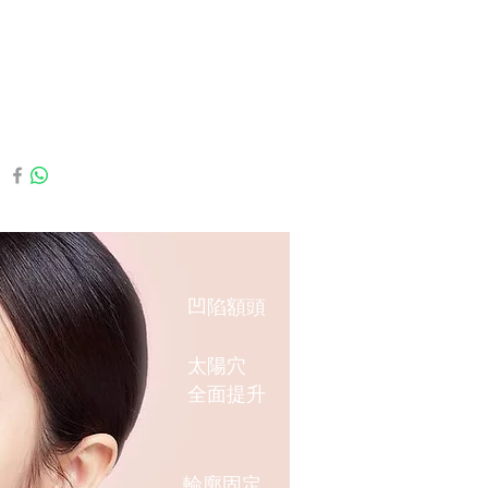
凹陷額頭
太陽穴
全面提升
輪廓固定