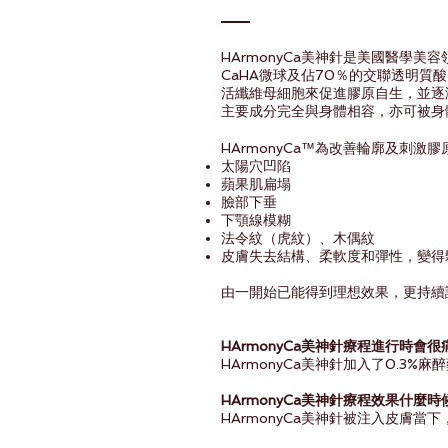
HArmonyCa美神針是美國醫學美容
CaHA微球及佔70％的交聯透明
活纖維母細胞來促進膠原自生，並逐漸
主要成分完全與身體相容，亦可被身
HArmonyCa™為改善輪廓及刺
太陽穴凹陷
蘋果肌扁塌
臉部下垂
下顎線模糊
法令紋（虎紋）、木偶紋
皮膚失去結構、柔軟度和彈性，變得
由一開始已能得到理想效果，更持續
HArmonyCa美神針療程進行時會很
HArmonyCa美神針加入了0.3
HArmonyCa美神針療程效果什麼
HArmonyCa美神針被注入皮膚