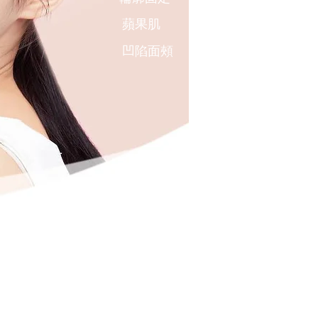
蘋果肌
凹陷面頰