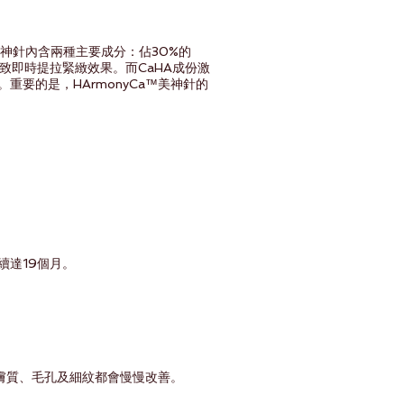
™美神針內含兩種主要成分：佔30%的
達致即時提拉緊緻效果。而
CaHA成份激
要的是，HArmonyCa™美神針的
續達19個月。
、膚質、毛孔及細紋都會慢慢改善。